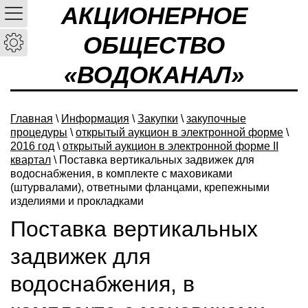
АКЦИОНЕРНОЕ
ОБЩЕСТВО
«ВОДОКАНАЛ»
Главная
\
Информация
\
Закупки
\
закупочные
процедуры
\
открытый аукцион в электронной форме
\
2016 год
\
открытый аукцион в электронной форме II
квартал
\ Поставка вертикальных задвижек для
водоснабжения, в комплекте с маховиками
(штурвалами), ответными фланцами, крепежными
изделиями и прокладками
Поставка вертикальных
задвижек для
водоснабжения, в